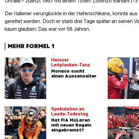
Unfälle – zuletzt 1967 mit einem Toten: Lorenzo Bandini (†31
Der Italiener verunglückte in der Hafenschikane, konnte au
gerettet werden. Doch er starb drei Tage später an seinen 
kaum glauben: Das war vor 58 Jahren.
MEHR FORMEL 1
Heisser
Leitplanken-Tanz
Monaco sucht
einen Aussenseiter
Spekulation an
Lauda-Todestag
Hat FIA McLaren
mit neuen Regeln
eingebremst?