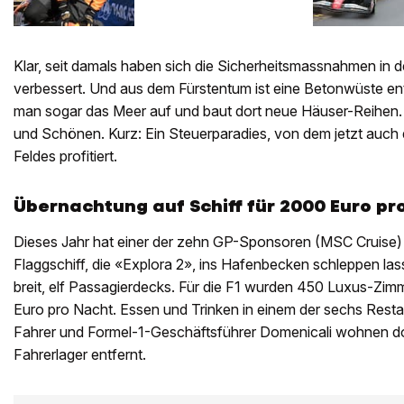
Klar, seit damals haben sich die Sicherheitsmassnahmen in d
verbessert. Und aus dem Fürstentum ist eine Betonwüste ent
man sogar das Meer auf und baut dort neue Häuser-Reihen. F
und Schönen. Kurz: Ein Steuerparadies, von dem jetzt auch 
Feldes profitiert.
Übernachtung auf Schiff für 2000 Euro pr
Dieses Jahr hat einer der zehn GP-Sponsoren (MSC Cruise) 
Flaggschiff, die «Explora 2», ins Hafenbecken schleppen las
breit, elf Passagierdecks. Für die F1 wurden 450 Luxus-Zimm
Euro pro Nacht. Essen und Trinken in einem der sechs Restau
Fahrer und Formel-1-Geschäftsführer Domenicali wohnen d
Fahrerlager entfernt.