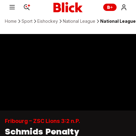
Home
Sport
Eishockey
National League
National League: 
Fribourg – ZSC Lions 3:2 n.P.
Schmids Penalty