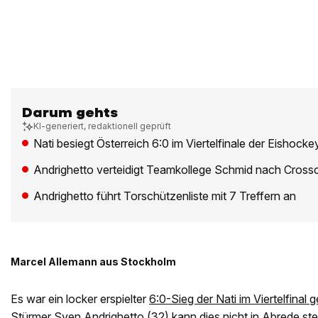
Darum gehts
KI-generiert, redaktionell geprüft
Nati besiegt Österreich 6:0 im Viertelfinale der Eishoc
Andrighetto verteidigt Teamkollege Schmid nach Cross
Andrighetto führt Torschützenliste mit 7 Treffern an
Marcel Allemann aus Stockholm
Es war ein locker erspielter
6:0-Sieg der Nati im Viertelfinal 
Stürmer Sven Andrighetto (32) kann dies nicht in Abrede ste