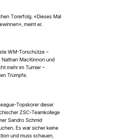
chen Torerfolg. «Dieses Mal
 gewinnen», meint er.
 beste WM-Torschütze –
r Nathan MacKinnon und
ht mehr im Turnier –
sten Trümpfe.
eague-Topskorer dieser
reichischer ZSC-Teamkollege
rmer Sandro Schmid
uchen. Es war sicher keine
Aktion und muss schauen,