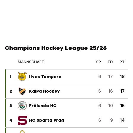
Champions Hockey League 25/26
MANNSCHAFT
SP
TD
PT
1
Ilves Tampere
6
17
18
2
KalPa Hockey
6
16
17
3
Frölunda HC
6
10
15
4
HC Sparta Prag
6
9
14