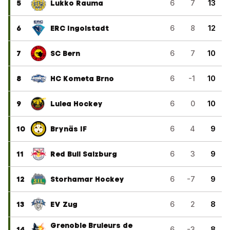
5
Lukko Rauma
6
7
13
6
ERC Ingolstadt
6
8
12
7
SC Bern
6
7
10
8
HC Kometa Brno
6
-1
10
9
Lulea Hockey
6
0
10
10
Brynäs IF
6
4
9
11
Red Bull Salzburg
6
3
9
12
Storhamar Hockey
6
-7
9
13
EV Zug
6
2
8
Grenoble Bruleurs de
14
6
-3
8