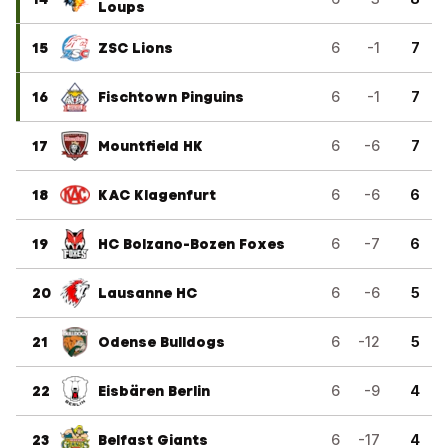
Loups
15
ZSC Lions
6
-1
7
16
Fischtown Pinguins
6
-1
7
17
Mountfield HK
6
-6
7
18
KAC Klagenfurt
6
-6
6
19
HC Bolzano-Bozen Foxes
6
-7
6
20
Lausanne HC
6
-6
5
21
Odense Bulldogs
6
-12
5
22
Eisbären Berlin
6
-9
4
23
Belfast Giants
6
-17
4