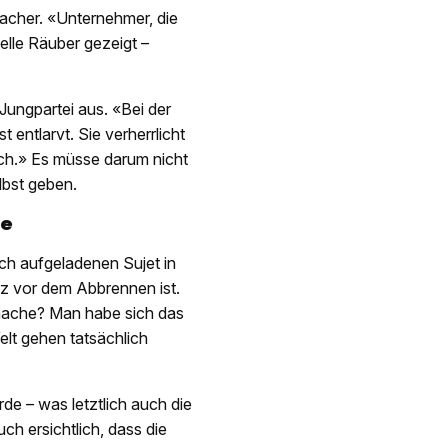
pbacher. «Unternehmer, die
elle Räuber gezeigt –
 Jungpartei aus. «Bei der
 entlarvt. Sie verherrlicht
ich.» Es müsse darum nicht
elbst geben.
be
ch aufgeladenen Sujet in
 vor dem Abbrennen ist.
g mache? Man habe sich das
lt gehen tatsächlich
rde – was letztlich auch die
ch ersichtlich, dass die