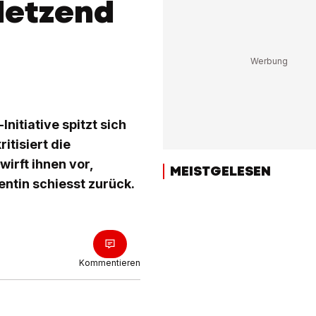
letzend
itiative spitzt sich
itisiert die
irft ihnen vor,
MEISTGELESEN
entin schiesst zurück.
Kommentieren