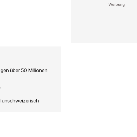
ögen über 50 Millionen
f
nd unschweizerisch