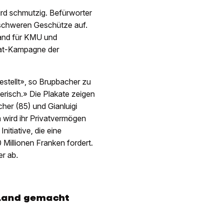
rd schmutzig. Befürworter
 schweren Geschütze auf.
and für KMU und
akat-Kampagne der
estellt», so Brupbacher zu
zerisch.» Die Plakate zeigen
her (85) und Gianluigi
 wird ihr Privatvermögen
nitiative, die eine
Millionen Franken fordert.
r ab.
 Land gemacht