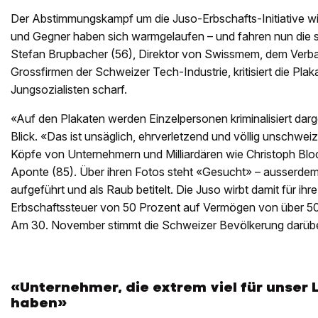
Der Abstimmungskampf um die Juso-Erbschafts-Initiative wi
und Gegner haben sich warmgelaufen – und fahren nun die
Stefan Brupbacher (56), Direktor von Swissmem, dem Verb
Grossfirmen der Schweizer Tech-Industrie, kritisiert die Pl
Jungsozialisten scharf.
«Auf den Plakaten werden Einzelpersonen kriminalisiert darg
Blick. «Das ist unsäglich, ehrverletzend und völlig unschwei
Köpfe von Unternehmern und Milliardären wie Christoph Bloc
Aponte (85). Über ihren Fotos steht «Gesucht» – ausserdem
aufgeführt und als Raub betitelt. Die Juso wirbt damit für ihre I
Erbschaftssteuer von 50 Prozent auf Vermögen von über 50 
Am 30. November stimmt die Schweizer Bevölkerung darübe
«Unternehmer, die extrem viel für unser
haben»