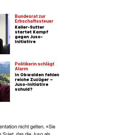
Bundesrat zur
Erbschaftssteuer
Keller-Sutter
startet Kampf
gegen Juso-
Initiative
Politikerin schlägt
Alarm
In Obwalden fehlen
reiche Zuzüger –
Juso-Initiative
schuld?
ntation nicht gelten. «Sie
Sujet, das die Juso als