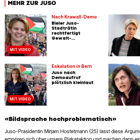
MEHR ZUR JUSO
Nach Krawall-Demo
Bieler Juso-
Stadträtin
rechtfertigt
Gewalt-
Ausschreitungen
MIT VIDEO
Eskalation in Bern
Juso nach
Demoaufruf
plötzlich kleinlaut
MIT VIDEO
«Bildsprache hochproblematisch»
Juso-Präsidentin Mirjam Hostetmann (25) lässt diese Argume
empören sich über unsere Plakataktion und machen dann ein 