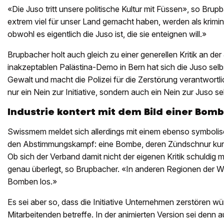
«Die Juso tritt unsere politische Kultur mit Füssen», so Bru
extrem viel für unser Land gemacht haben, werden als krimin
obwohl es eigentlich die Juso ist, die sie enteignen will.»
Brupbacher holt auch gleich zu einer generellen Kritik an der
inakzeptablen Palästina-Demo in Bern hat sich die Juso selbst
Gewalt und macht die Polizei für die Zerstörung verantwortl
nur ein Nein zur Initiative, sondern auch ein Nein zur Juso s
Industrie kontert mit dem Bild einer Bom
Swissmem meldet sich allerdings mit einem ebenso symbolis
den Abstimmungskampf: eine Bombe, deren Zündschnur kurz
Ob sich der Verband damit nicht der eigenen Kritik schuldi
genau überlegt, so Brupbacher. «In anderen Regionen der We
Bomben los.»
Es sei aber so, dass die Initiative Unternehmen zerstören wü
Mitarbeitenden betreffe. In der animierten Version sei denn au