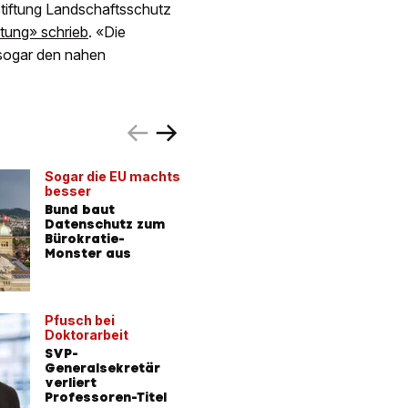
tiftung Landschaftsschutz
itung» schrieb
. «Die
 sogar den nahen
Sogar die EU machts
Tausend
besser
betriebe
Bund baut
Sie pfei
Datenschutz zum
Wehrpfli
Bürokratie-
Monster aus
Pfusch bei
Heikler D
Doktorarbeit
Deutsch
SVP-
Bundesb
Generalsekretär
lassen s
verliert
Skijacke
Professoren-Titel
– für 60