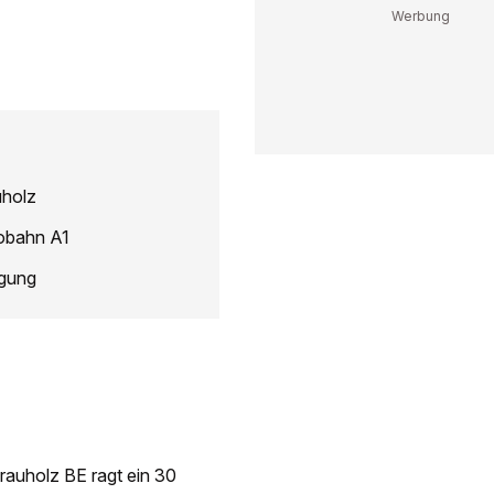
uholz
tobahn A1
igung
Grauholz BE ragt ein 30