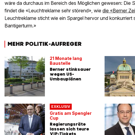
wäre da durchaus im Bereich des Möglichen gewesen: Die S
findet die «Leuchtreklame sehr störend», wie
die «Berner Ze
Leuchtreklame sticht wie ein Spargel hervor und konkurriert
Bantigerturm.»
MEHR POLITIK-AUFREGER
21 Monate lang
Baustelle
Berner stinksauer
wegen US-
Umbauplänen
EXKLUSIV
Gratis am Spengler
Cup
Regierungsräte
lassen sich teure
VIP-Tickets