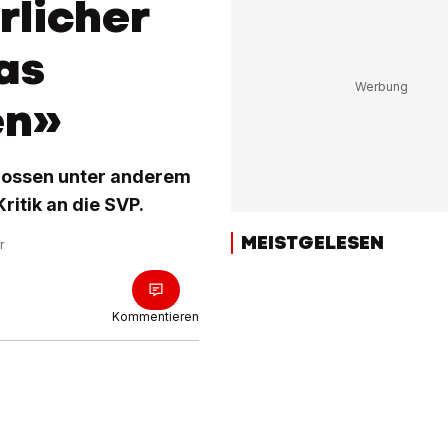
rlicher
as
en»
Grossen unter anderem
ritik an die SVP.
MEISTGELESEN
r
Kommentieren