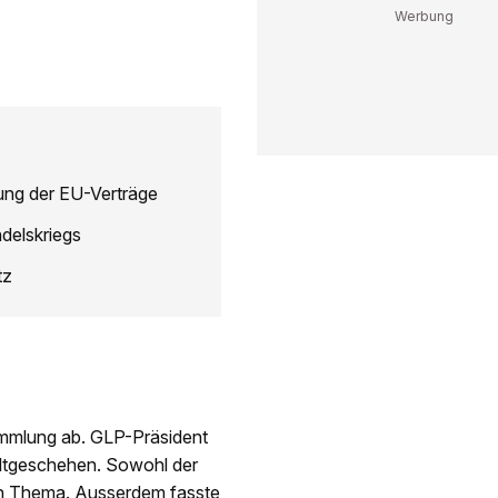
nung der EU-Verträge
delskriegs
tz
sammlung ab. GLP-Präsident
eltgeschehen. Sowohl der
en Thema. Ausserdem fasste