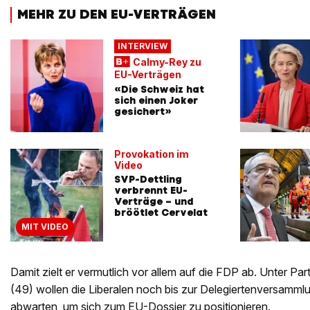
MEHR ZU DEN EU-VERTRÄGEN
INTERVIEW
Calmy-Rey zu
EU-Verträgen
«Die Schweiz hat
sich einen Joker
gesichert»
Provokation im
Video
SVP-Dettling
verbrennt EU-
Verträge – und
bröötlet Cervelat
MIT VIDEO
Damit zielt er vermutlich vor allem auf die FDP ab. Unter Par
(49) wollen die Liberalen noch bis zur Delegiertenversamml
abwarten, um sich zum EU-Dossier zu positionieren.