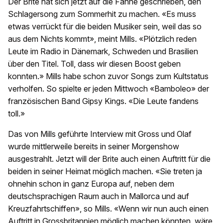
Der Brite hat sich jetzt auf die Fahne geschrieben, den
Schlagersong zum Sommerhit zu machen. «Es muss
etwas verrückt für die beiden Musiker sein, weil das so
aus dem Nichts kommt», meint Mills. «Plötzlich reden
Leute im Radio in Dänemark, Schweden und Brasilien
über den Titel. Toll, dass wir diesen Boost geben
konnten.» Mills habe schon zuvor Songs zum Kultstatus
verholfen. So spielte er jeden Mittwoch «Bamboleo» der
französischen Band Gipsy Kings. «Die Leute fandens
toll.»
Das von Mills geführte Interview mit Gross und Olaf
wurde mittlerweile bereits in seiner Morgenshow
ausgestrahlt. Jetzt will der Brite auch einen Auftritt für die
beiden in seiner Heimat möglich machen. «Sie treten ja
ohnehin schon in ganz Europa auf, neben dem
deutschsprachigen Raum auch in Mallorca und auf
Kreuzfahrtschiffen», so Mills. «Wenn wir nun auch einen
Auftritt in Grossbritannien möglich machen könnten, wäre