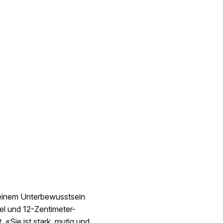
 meinem Unterbewusstsein
efel und 12-Zentimeter-
 «Sie ist stark, mutig und