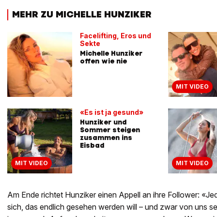
MEHR ZU MICHELLE HUNZIKER
Facelifting, Eros und
Sekte
Michelle Hunziker
offen wie nie
MIT VIDEO
«Es ist ja gesund»
Hunziker und
Sommer steigen
zusammen ins
Eisbad
MIT VIDEO
MIT VIDEO
Am Ende richtet Hunziker einen Appell an ihre Follower: «Jed
sich, das endlich gesehen werden will – und zwar von uns s