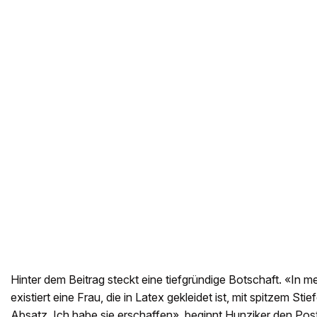
Hinter dem Beitrag steckt eine tiefgründige Botschaft. «In
existiert eine Frau, die in Latex gekleidet ist, mit spitzem Sti
Absatz. Ich habe sie erschaffen», beginnt Hunziker den Post.