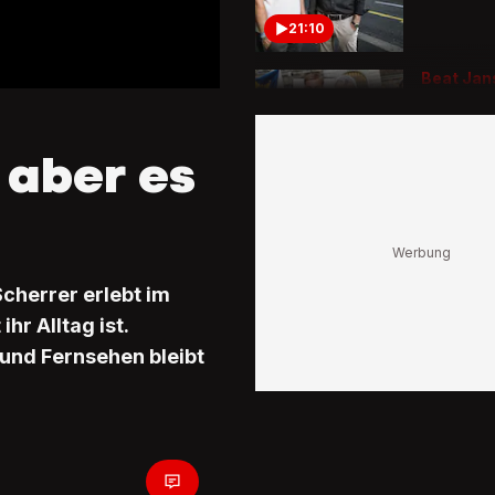
21:10
Beat Jan
Ehefrau
«Es war 
eine E-Ma
 aber es
Freunds
2:19
Bundesra
Kirchenau
«Ich wa
Scherrer erlebt im
enttäusc
die Aus
hr Alltag ist.
von Fra
und Fernsehen bleibt
1:13
Meta Hil
«Es wurd
dass dic
jemand 