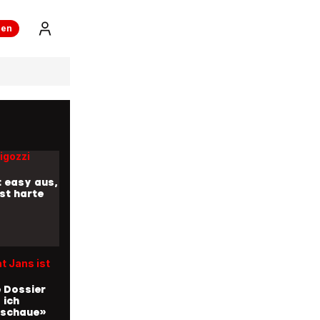
ren
igozzi
herrer
t du ins
 mir?»
igozzi
t easy aus,
ist harte
t Jans ist
e Dossier
 ich
 schaue»