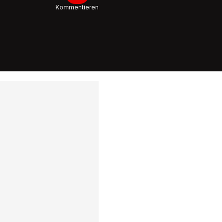
Kommentieren
8:35
Satirikeri
Basler
«Wir hät
wilden S
8:06