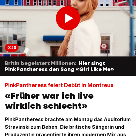
0:28
Britin begeistert Millionen:
Hier singt
PinkPantheress den Song «Girl Like Me»
PinkPantheress feiert Debüt in Montreux
«Früher war ich live
wirklich schlecht»
PinkPantheress brachte am Montag das Auditorium
Stravinski zum Beben. Die britische Sängerin und
Produzentin präsentierte ihren modernen Mix aus