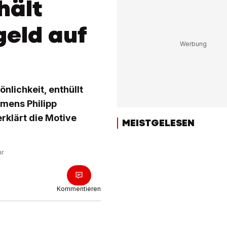
hält
geld auf
nlichkeit, enthüllt
amens Philipp
rklärt die Motive
MEISTGELESEN
hr
Kommentieren