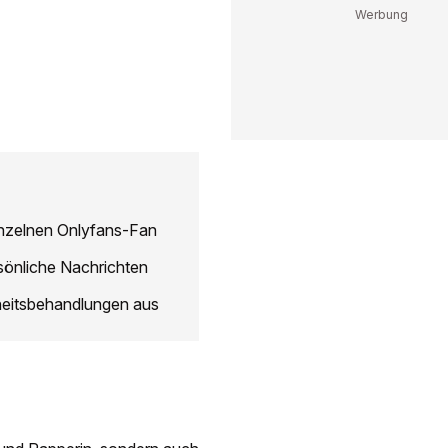
inzelnen Onlyfans-Fan
sönliche Nachrichten
nheitsbehandlungen aus