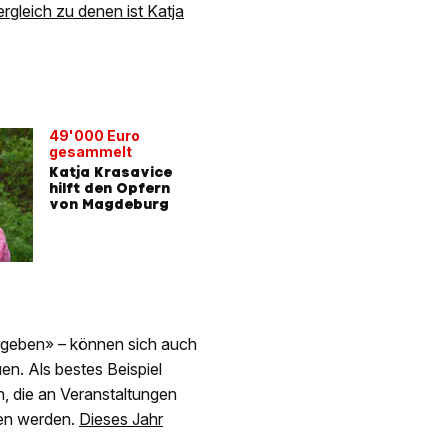
rgleich zu denen ist Katja
49'000 Euro
gesammelt
Katja Krasavice
hilft den Opfern
von Magdeburg
egeben» – können sich auch
n. Als bestes Beispiel
, die an Veranstaltungen
ben werden.
Dieses Jahr