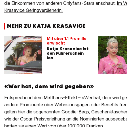
die Einkommen von anderen Onlyfans-Stars anschaut.
Im Ve
Krasavice Geringverdienerin.
MEHR ZU KATJA KRASAVICE
Mit über 1.1 Promille
erwischt
Katja Krasavice ist
den Führerschein
los
«Wer hat, dem wird gegeben»
Entsprechend dem Mätthaus-Effekt – «Wer hat, dem wird g
andere Prominente über Wahnsinnsgagen oder Benefits freue
gelten hier die sogenannten Goodie-Bags, Geschenktaschen
wie der Oscar-Preisverleihung an die Nominierten ausgege
hatten sie einen Wert von über 100'000 Franken
.