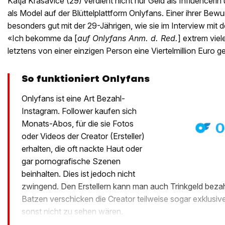
Katja Krasavice (29) verdient nicht nur Geld als Influenceri
als Model auf der Blüttelplattform Onlyfans. Einer ihrer Bew
besonders gut mit der 29-Jährigen, wie sie im Interview mit
«Ich bekomme da [
auf Onlyfans Anm. d. Red.
] extrem vie
letztens von einer einzigen Person eine Viertelmillion Eur
So funktioniert Onlyfans
Onlyfans ist eine Art Bezahl-
Instagram. Follower kaufen sich
Monats-Abos, für die sie Fotos
oder Videos der Creator (Ersteller)
erhalten, die oft nackte Haut oder
gar pornografische Szenen
beinhalten. Dies ist jedoch nicht
zwingend. Den Erstellern kann man auch Trinkgeld bezah
Batzen verschicken die Creator teilweise sogar exklusive 
sonst nicht zu sehen wären.