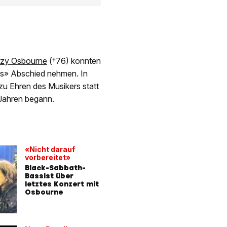
zzy Osbourne
(†76) konnten
is» Abschied nehmen. In
u Ehren des Musikers statt
 Jahren begann.
«Nicht darauf
vorbereitet»
Black-Sabbath-
Bassist über
letztes Konzert mit
Osbourne