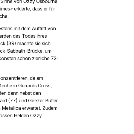
im Sinne von Ozzy Osbourne
mes» erklärte, dass er für
sche.
stens mit dem Auftritt von
erden des Todes ihres
ck (39) machte sie sich
lack-Sabbath-Brücke, um
sonsten schon zierliche 72-
konzentrieren, da am
irche in Gerrards Cross,
rden dann nebst den
Ward (77) und Geezer Butler
n Metallica erwartet. Zudem
grossen Helden Ozzy