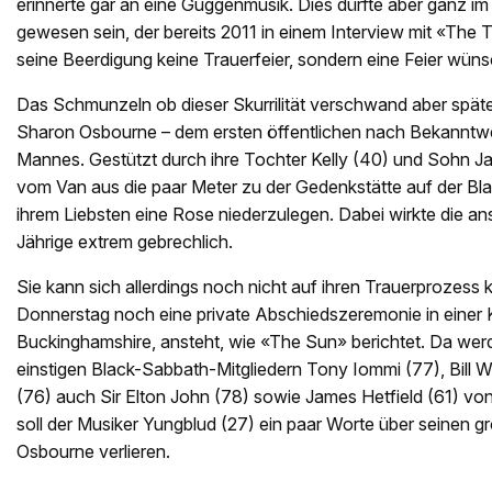
erinnerte gar an eine Guggenmusik. Dies dürfte aber ganz 
gewesen sein, der bereits 2011 in einem Interview mit «The Ti
seine Beerdigung keine Trauerfeier, sondern eine Feier wün
Das Schmunzeln ob dieser Skurrilität verschwand aber späte
Sharon Osbourne – dem ersten öffentlichen nach Bekanntw
Mannes. Gestützt durch ihre Tochter Kelly (40) und Sohn Ja
vom Van aus die paar Meter zu der Gedenkstätte auf der B
ihrem Liebsten eine Rose niederzulegen. Dabei wirkte die an
Jährige extrem gebrechlich.
Sie kann sich allerdings noch nicht auf ihren Trauerprozess 
Donnerstag noch eine private Abschiedszeremonie in einer K
Buckinghamshire, ansteht, wie «The Sun» berichtet. Da we
einstigen Black-Sabbath-Mitgliedern Tony Iommi (77), Bill 
(76) auch Sir Elton John (78) sowie James Hetfield (61) vo
soll der Musiker Yungblud (27) ein paar Worte über seinen 
Osbourne verlieren.