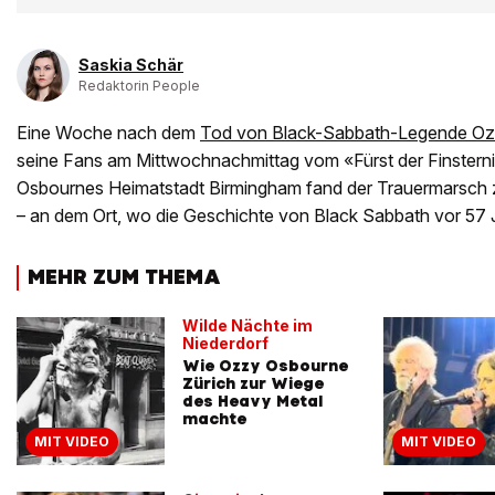
Saskia Schär
Redaktorin People
Eine Woche nach dem
Tod von Black-Sabbath-Legende O
seine Fans am Mittwochnachmittag vom «Fürst der Finstern
Osbournes Heimatstadt Birmingham fand der Trauermarsch z
– an dem Ort, wo die Geschichte von Black Sabbath vor 57
MEHR ZUM THEMA
Wilde Nächte im
Niederdorf
Wie Ozzy Osbourne
Zürich zur Wiege
des Heavy Metal
machte
MIT VIDEO
MIT VIDEO