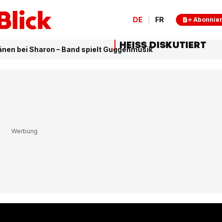
DE
FR
Abonnie
HEISS DISKUTIERT
änen bei Sharon – Band spielt Guggenmusik