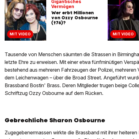
Gigantisches
Vermögen
Wer erbt Millionen
von Ozzy Osbourne
(†76)?
MIT VIDEO
MIT VIDEO
Tausende von Menschen säumten die Strassen in Birmingh
letzte Ehre zu erweisen. Mit einer etwa fünfminütigen Versp
bestehend aus mehreren Fahrzeugen der Polizei, mehreren V
dem Leichenwagen – über die Broad Street. Angeführt wurde
Brassband Bostin' Brass. Deren Mitglieder trugen beige Col
Schriftzug Ozzy Osbourne auf dem Rücken.
Gebrechliche Sharon Osbourne
Zugegebenermassen wirkte die Brassband mit ihrer heiteren 