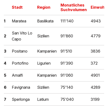
Monatliches
Stadt
Region
Einwohn
Suchvolumen
1
Maratea
Basilikata
111'140
4943
San Vito Lo
2
Sizilien
91'860
4779
Capo
3
Positano
Kampanien
91'510
3836
4
Portofino
Ligurien
91'390
372
5
Amalfi
Kampanien
91'060
4901
6
Favignana
Sizilien
75'140
4289
7
Sperlonga
Latium
75'040
3199