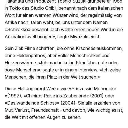
Takahata und Produzent Toshio Suzuki gründete er 1985
in Tokio das Studio Ghibli, benannt nach dem italienischen
Wort für einen warmen Wüstenwind, der regelmässig von
Afrika nach Italien weht, bei uns unter dem Namen
«Schirokko» bekannt. «Ich wollte einen neuen Wind in die
Animationswelt bringen», sagte Miyazaki einst.
Sein Ziel: Filme schaffen, die ohne Klischees auskommen,
ohne Heldenpathos, aber voller Menschlichkeit und
Herzenswärme. «Ich mache keine Filme über gute oder
böse Menschen», sagte er in einem Interview. «Ich zeige
Menschen, die ihren Platz in der Welt suchen.»
Diese Haltung prägt Werke wie «Prinzessin Mononoke
»(1997), «Chihiros Reise ins Zauberland» (2001) oder
«Das wandelnde Schloss» (2004). Sie alle erzählen von
Mut, Verlust, Freundschaft – und davon, wie wichtig es ist,
die Welt mit offenen Augen zu sehen.