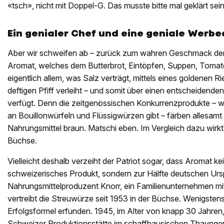
«tsch», nicht mit Doppel-G. Das musste bitte mal geklärt sei
Ein genialer Chef und eine geniale Werbe
Aber wir schweifen ab – zurück zum wahren Geschmack der 
Aromat, welches dem Butterbrot, Eintöpfen, Suppen, Tomat
eigentlich allem, was Salz verträgt, mittels eines goldenen R
deftigen Pfiff verleiht – und somit über einen entscheidende
verfügt. Denn die zeitgenössischen Konkurrenzprodukte – w
an Bouillonwürfeln und Flüssigwürzen gibt – färben allesam
Nahrungsmittel braun. Matschi eben. Im Vergleich dazu wir
Büchse.
Vielleicht deshalb verzeiht der Patriot sogar, dass Aromat ke
schweizerisches Produkt, sondern zur Hälfte deutschen Urs
Nahrungsmittelproduzent Knorr, ein Familienunternehmen mit
vertreibt die Streuwürze seit 1953 in der Büchse. Wenigsten
Erfolgsformel erfunden. 1945, im Alter von knapp 30 Jahren, tr
Schweizer Produktionsstätte im schaffhausischen Thayngen e