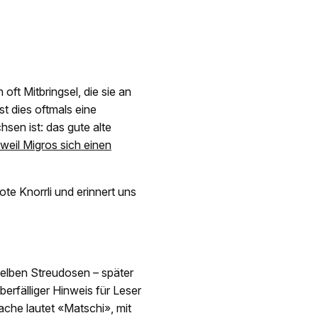
ft Mitbringsel, die sie an
t dies oftmals eine
sen ist: das gute alte
 weil Migros sich einen
e Knorrli und erinnert uns
elben Streudosen – später
erfälliger Hinweis für Leser
ache lautet «Matschi», mit