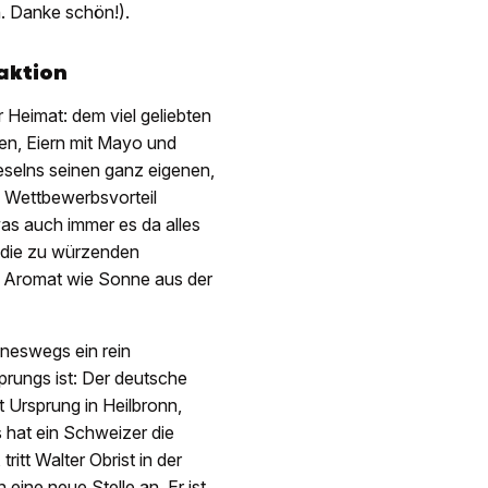
n. Danke schön!).
aktion
Heimat: dem viel geliebten
en, Eiern mit Mayo und
ieselns seinen ganz eigenen,
n Wettbewerbsvorteil
as auch immer es da alles
t die zu würzenden
kt Aromat wie Sonne aus der
ineswegs ein rein
prungs ist: Der deutsche
 Ursprung in Heilbronn,
s hat ein Schweizer die
itt Walter Obrist in der
ine neue Stelle an. Er ist