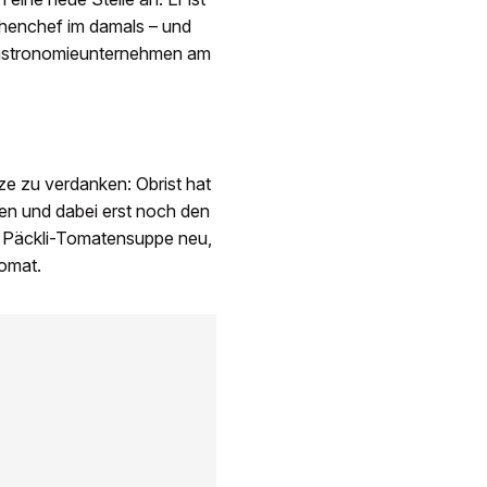
chenchef im damals – und
Gastronomieunternehmen am
e zu verdanken: Obrist hat
zen und dabei erst noch den
e Päckli-Tomatensuppe neu,
omat.