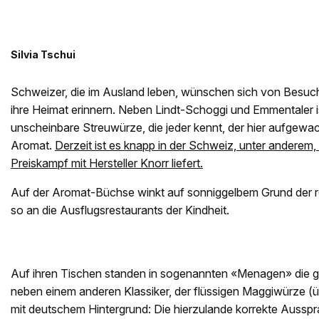
Silvia Tschui
Schweizer, die im Ausland leben, wünschen sich von Besuch o
ihre Heimat erinnern. Neben Lindt-Schoggi und Emmentaler is
unscheinbare Streuwürze, die jeder kennt, der hier aufgewach
Aromat.
Derzeit ist es knapp in der Schweiz, unter anderem,
Preiskampf mit Hersteller Knorr liefert.
Auf der Aromat-Büchse winkt auf sonniggelbem Grund der rot
so an die Ausflugsrestaurants der Kindheit.
Auf ihren Tischen standen in sogenannten «Menagen» die g
neben einem anderen Klassiker, der flüssigen Maggiwürze (üb
mit deutschem Hintergrund: Die hierzulande korrekte Ausspr