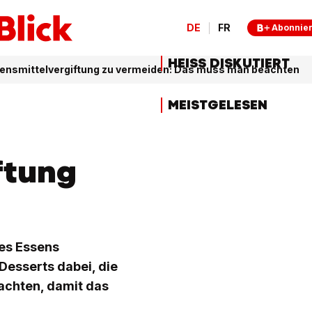
DE
FR
Abonnie
HEISS DISKUTIERT
bensmittelvergiftung zu vermeiden: Das muss man beachten
MEISTGELESEN
ftung
res Essens
Desserts dabei, die
 achten, damit das