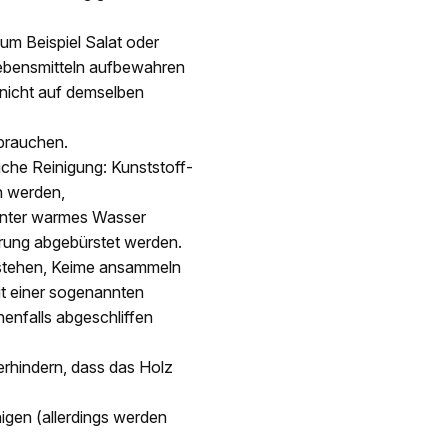
zum Beispiel Salat oder
Lebensmitteln aufbewahren
 nicht auf demselben
rbrauchen.
liche Reinigung: Kunststoff-
n werden,
 unter warmes Wasser
erung abgebürstet werden.
ntstehen, Keime ansammeln
mit einer sogenannten
enfalls abgeschliffen
erhindern, dass das Holz
nigen (allerdings werden