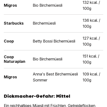
132 kcal. /
Migros
Bio Birchermüesli
100g
136 kcal. /
Starbucks
Birchermüesli
100g
127 kcal. /
Coop
Betty Bossi Bichermüesli
100g
151 kcal. /
Coop
Bio Birchermüesli
Naturaplan
100g
Anna's Best Birchermüesli
109 kcal. /
Migros
Sommer
100g
Dickmacher-Gefahr: Mittel
Ein reichhaltiges Müesli mit Früchten, Getreideflocken,