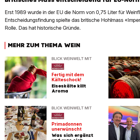
Erst 1989 wurde in der EU die Norm von 0,75 Liter für Weinfl
Entscheidungsfindung spielte das britische Hohlmass «Imperi
Rolle. Das hat historische Gründe.
MEHR ZUM THEMA WEIN
BLICK WEINWELT MIT
Fertig mit dem
Kälteschock!
Eiseskälte killt
Aroma
BLICK WEINWELT MIT
Primadonnen
unerwünscht
Was sich ergänzt