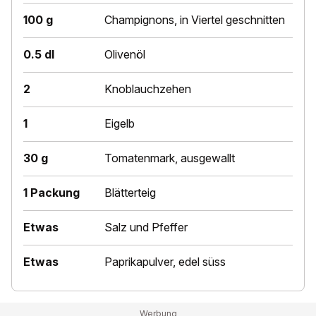
100 g
Champignons, in Viertel geschnitten
0.5 dl
Olivenöl
2
Knoblauchzehen
1
Eigelb
30 g
Tomatenmark, ausgewallt
1 Packung
Blätterteig
Etwas
Salz und Pfeffer
Etwas
Paprikapulver, edel süss