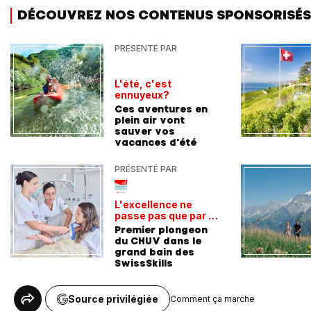
DÉCOUVREZ NOS CONTENUS SPONSORISÉS
PRÉSENTÉ PAR
L'été, c'est
ennuyeux?
Ces aventures en
plein air vont
sauver vos
vacances d'été
PRÉSENTÉ PAR
L'excellence ne
passe pas que par la
voie académique
Premier plongeon
du CHUV dans le
grand bain des
SwissSkills
Source privilégiée
Comment ça marche