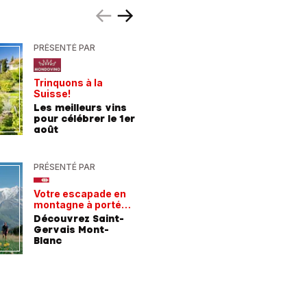
PRÉSENTÉ PAR
PRÉSENTÉ
Trinquons à la
Un verre 
Suisse!
fraîcheur
Les meilleurs vins
Les meil
pour célébrer le 1er
pour les
août
chaleur
PRÉSENTÉ PAR
PRÉSENTÉ
Votre escapade en
Les rece
montagne à portée
gagnant
de train
Découvrez Saint-
Comment
Gervais Mont-
entrepri
Blanc
forment 
champio
demain