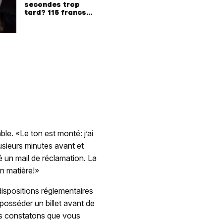
secondes trop
tard? 115 francs
d'amende!
ble. «Le ton est monté: j’ai
usieurs minutes avant et
é un mail de réclamation. La
en matière!»
s dispositions réglementaires
osséder un billet avant de
s constatons que vous