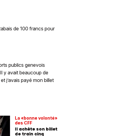
abais de 100 francs pour
orts publics genevois
 Il y avait beaucoup de
et j’avais payé mon billet
La «bonne volonté»
des CFF
Il achète son billet
de train cinq