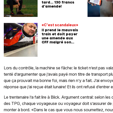
tard... 130 francs
d'amende!
«C'est scandaleux»
Il prend le mauvais
train et doit payer
une amende aux
CFF malgré son
billet
Lors du contrôle, la machine se fâche: le ticket n’est pas vala
tenté d’argumenter que j’avais payé mon titre de transport pl
que ça prouvait ma bonne foi, mais rien n’y a fait. J’ai envoy
réponse que j’ai reçue était lunaire! Et ils ont refusé d’entrer 
Le trentenaire l’a fait lire à Blick. Argument central: selon le
des TPG, chaque voyageuse ou voyageur doit s’assurer de p
monter à bord. «Dans le cas que vous nous soumettez, nou