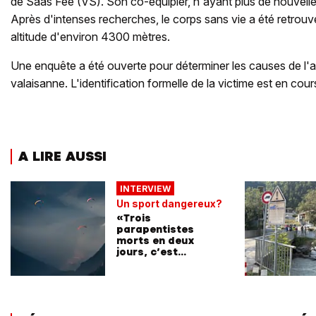
de Saas Fee (VS). Son co-équipier, n'ayant plus de nouvelle d
Après d'intenses recherches, le corps sans vie a été retrou
altitude d'environ 4300 mètres.
Une enquête a été ouverte pour déterminer les causes de l'ac
valaisanne. L'identification formelle de la victime est en cour
A LIRE AUSSI
INTERVIEW
Un sport dangereux?
«Trois
parapentistes
morts en deux
jours, c’est
invraisemblable»