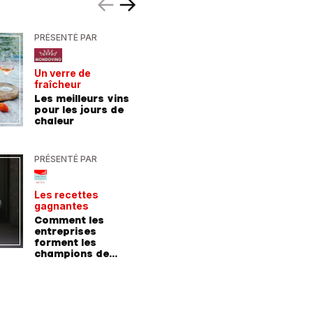
PRÉSENTÉ PAR
PRÉSENTÉ
Un verre de
De la For
fraîcheur
la mer
Les meilleurs vins
9 consei
pour les jours de
incroyab
chaleur
des vac
Allemag
PRÉSENTÉ PAR
PRÉSENTÉ
Les recettes
Le point 
gagnantes
expert
Comment les
Peut-on 
entreprises
randonn
forment les
baskets
champions de
demain