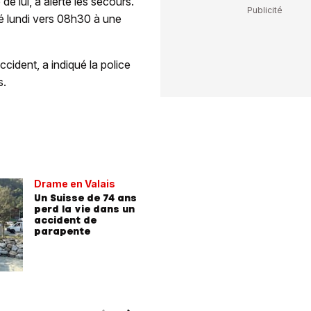
e lui, a alerté les secours.
vé lundi vers 08h30 à une
cident, a indiqué la police
s.
Drame en Valais
Un Suisse de 74 ans
perd la vie dans un
accident de
parapente