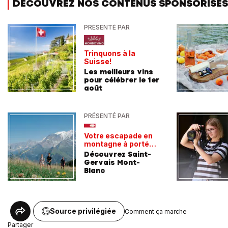
DÉCOUVREZ NOS CONTENUS SPONSORISÉS
PRÉSENTÉ PAR
Trinquons à la
Suisse!
Les meilleurs vins
pour célébrer le 1er
août
PRÉSENTÉ PAR
Votre escapade en
montagne à portée
de train
Découvrez Saint-
Gervais Mont-
Blanc
Source privilégiée
Comment ça marche
Partager