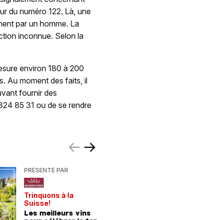
eur du numéro 122. Là, une
ment par un homme. La
ction inconnue. Selon la
mesure environ 180 à 200
s. Au moment des faits, il
vant fournir des
 324 85 31 ou de se rendre
PRÉSENTÉ PAR
PRÉSENTÉ
Trinquons à la
Un verre 
Suisse!
fraîcheur
Les meilleurs vins
Les meil