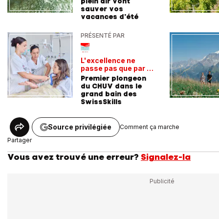
plein air vont
sauver vos
vacances d'été
PRÉSENTÉ PAR
L'excellence ne
passe pas que par la
voie académique
Premier plongeon
du CHUV dans le
grand bain des
SwissSkills
Source privilégiée
Comment ça marche
Partager
Vous avez trouvé une erreur?
Signalez-la