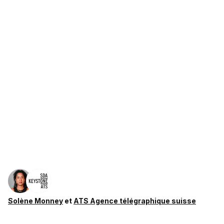
Solène Monney
et
ATS Agence télégraphique suisse