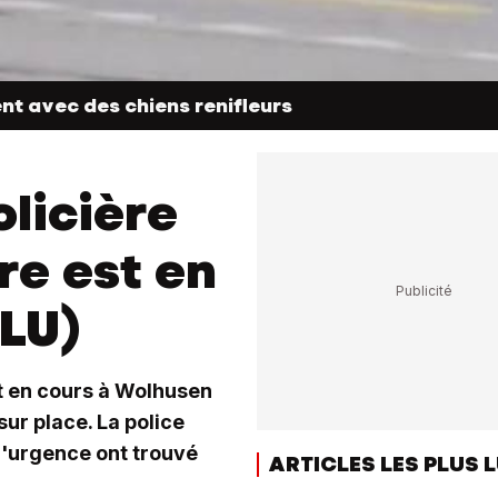
ent avec des chiens renifleurs
olicière
re est en
(LU)
t en cours à Wolhusen
ur place. La police
d'urgence ont trouvé
ARTICLES LES PLUS 