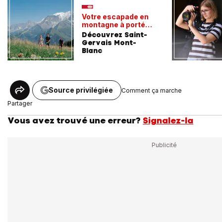
Votre escapade en
montagne à portée
de train
Découvrez Saint-
Gervais Mont-
Blanc
Source privilégiée
Comment ça marche
Partager
Vous avez trouvé une erreur?
Signalez-la