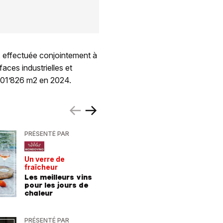
, effectuée conjointement à
aces industrielles et
201’826 m2 en 2024.
PRÉSENTÉ PAR
PRÉSENTÉ
Un verre de
De la For
fraîcheur
la mer
Les meilleurs vins
9 consei
pour les jours de
incroyab
chaleur
des vac
Allemag
PRÉSENTÉ PAR
PRÉSENTÉ