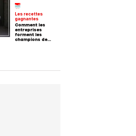
Les recettes
Le point 
gagnantes
expert
Comment les
Peut-on 
entreprises
randonn
forment les
baskets
champions de
demain