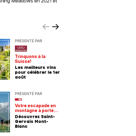
ushing Meadows en 2021 et
PRÉSENTÉ PAR
PRÉSENTÉ
Trinquons à la
Un verre 
Suisse!
fraîcheur
Les meilleurs vins
Les meil
pour célébrer le 1er
pour les
août
chaleur
PRÉSENTÉ PAR
PRÉSENTÉ
Votre escapade en
Les rece
montagne à portée
gagnant
de train
Découvrez Saint-
Comment
Gervais Mont-
entrepri
Blanc
forment 
champio