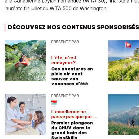
à la Canadienne Leylah Fernandez (WTA 30), finaliste à Fl
lauréate fin juillet du WTA 500 de Washington.
DÉCOUVREZ NOS CONTENUS SPONSORISÉS
PRÉSENTÉ PAR
L'été, c'est
ennuyeux?
Ces aventures en
plein air vont
sauver vos
vacances d'été
PRÉSENTÉ PAR
L'excellence ne
passe pas que par la
voie académique
Premier plongeon
du CHUV dans le
grand bain des
SwissSkills