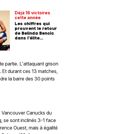
Déjà 16 victoires
cette année
Les chiffres qui
prouvent le retour
de Belinda Bencic
dans l'élite
mondiale!
te partie. L'attaquant grison
. Et durant ces 13 matches,
indre la barre des 30 points
s Vancouver Canucks du
, se sont inclinés 3-1 face
rence Ouest, mais à égalité