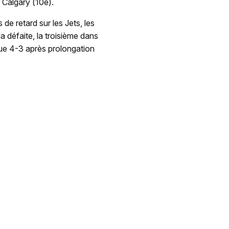
 Calgary (10e).
e retard sur les Jets, les
a défaite, la troisième dans
ttue 4-3 après prolongation