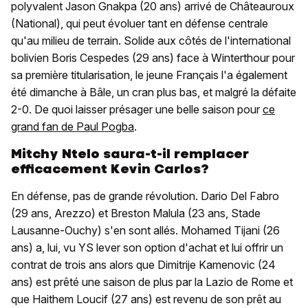
polyvalent Jason Gnakpa (20 ans) arrivé de Châteauroux
(National), qui peut évoluer tant en défense centrale
qu'au milieu de terrain. Solide aux côtés de l'international
bolivien Boris Cespedes (29 ans) face à Winterthour pour
sa première titularisation, le jeune Français l'a également
été dimanche à Bâle, un cran plus bas, et malgré la défaite
2-0. De quoi laisser présager une belle saison pour
ce
grand fan de Paul Pogba
.
Mitchy Ntelo saura-t-il remplacer
efficacement Kevin Carlos?
En défense, pas de grande révolution. Dario Del Fabro
(29 ans, Arezzo) et Breston Malula (23 ans, Stade
Lausanne-Ouchy) s'en sont allés. Mohamed Tijani (26
ans) a, lui, vu YS lever son option d'achat et lui offrir un
contrat de trois ans alors que Dimitrije Kamenovic (24
ans) est prêté une saison de plus par la Lazio de Rome et
que Haithem Loucif (27 ans) est revenu de son prêt au