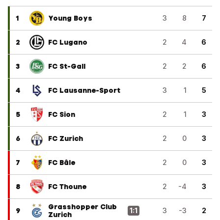
1
Young Boys
3
8
7
2
FC Lugano
2
4
6
3
FC St-Gall
2
2
6
4
FC Lausanne-Sport
3
1
5
5
FC Sion
2
1
3
6
FC Zurich
2
0
3
7
FC Bâle
2
0
3
8
FC Thoune
2
-4
3
Grasshopper Club
9
1
:
1
3
-3
2
Zurich