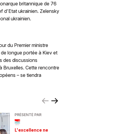
 monarque britannique de 76
ef d'Etat ukrainien. Zelensky
onal ukrainien.
tour du Premier ministre
s de longue portée à Kiev et
ès des discussions
à Bruxelles. Cette rencontre
ropéens – se tiendra
PRÉSENTÉ PAR
PRÉSENTÉ
Votre es
L'excellence ne
montagne