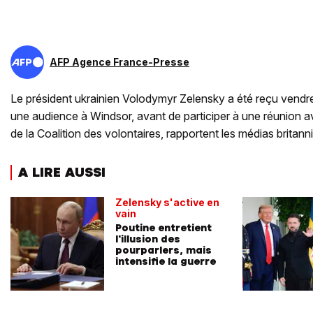
AFP Agence France-Presse
Le président ukrainien Volodymyr Zelensky a été reçu vendredi
une audience à Windsor, avant de participer à une réunion av
de la Coalition des volontaires, rapportent les médias britann
A LIRE AUSSI
Zelensky s'active en
vain
Poutine entretient
l'illusion des
pourparlers, mais
intensifie la guerre