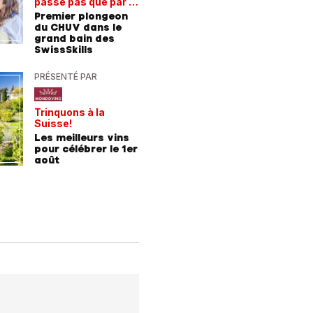
passe pas que par la
de train
Découvre
voie académique
Premier plongeon
Gervais
du CHUV dans le
Blanc
grand bain des
SwissSkills
PRÉSENTÉ PAR
PRÉSENTÉ
Trinquons à la
Un verre 
Suisse!
fraîcheur
Les meilleurs vins
Les meil
pour célébrer le 1er
pour les
août
chaleur