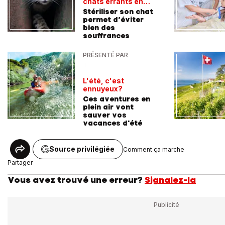
chats errants en
Suisse
Stériliser son chat
permet d’éviter
bien des
souffrances
PRÉSENTÉ PAR
L'été, c'est
ennuyeux?
Ces aventures en
plein air vont
sauver vos
vacances d'été
Source privilégiée
Comment ça marche
Partager
Vous avez trouvé une erreur?
Signalez-la