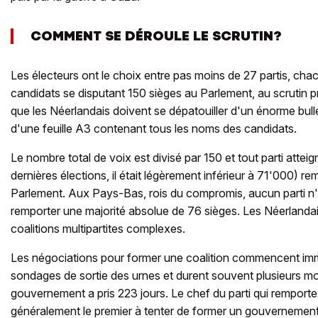
COMMENT SE DÉROULE LE SCRUTIN?
Les électeurs ont le choix entre pas moins de 27 partis, cha
candidats se disputant 150 sièges au Parlement, au scrutin pr
que les Néerlandais doivent se dépatouiller d'un énorme bullet
d'une feuille A3 contenant tous les noms des candidats.
Le nombre total de voix est divisé par 150 et tout parti atteig
dernières élections, il était légèrement inférieur à 71'000) r
Parlement. Aux Pays-Bas, rois du compromis, aucun parti n
remporter une majorité absolue de 76 sièges. Les Néerlanda
coalitions multipartites complexes.
Les négociations pour former une coalition commencent im
sondages de sortie des urnes et durent souvent plusieurs mo
gouvernement a pris 223 jours. Le chef du parti qui remporte 
généralement le premier à tenter de former un gouvernemen