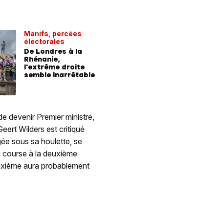
Manifs, percées
électorales
De Londres à la
Rhénanie,
l'extrême droite
semble inarrêtable
de devenir Premier ministre,
Geert Wilders est critiqué
gée sous sa houlette, se
La course à la deuxième
deuxième aura probablement