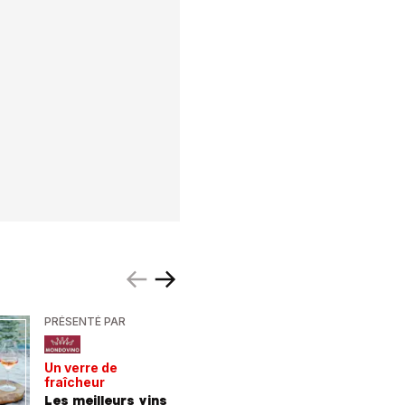
PRÉSENTÉ PAR
PRÉSENTÉ
Un verre de
De la For
fraîcheur
la mer
Les meilleurs vins
9 consei