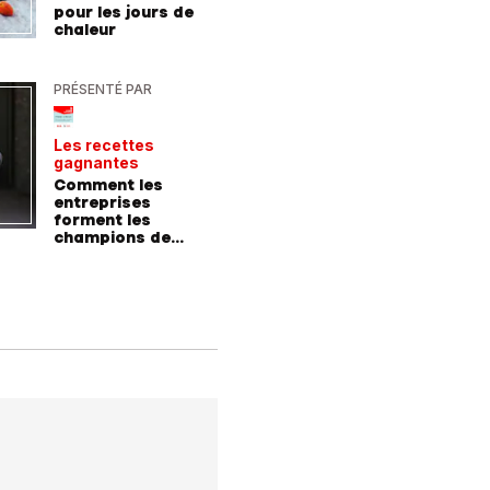
pour les jours de
incroyab
chaleur
des vac
Allemag
PRÉSENTÉ PAR
PRÉSENTÉ
Les recettes
Le point 
gagnantes
expert
Comment les
Peut-on 
entreprises
randonn
forment les
baskets
champions de
demain