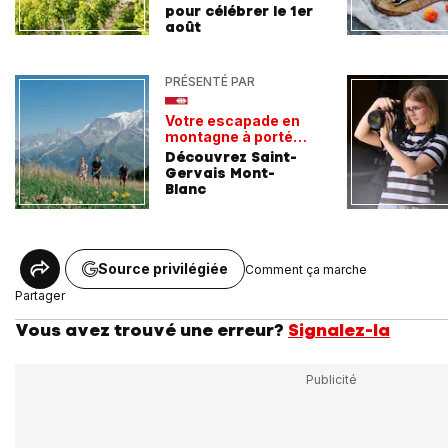
pour célébrer le 1er
août
PRÉSENTÉ PAR
Votre escapade en
montagne à portée
de train
Découvrez Saint-
Gervais Mont-
Blanc
Source privilégiée
Comment ça marche
Partager
Vous avez trouvé une erreur?
Signalez-la