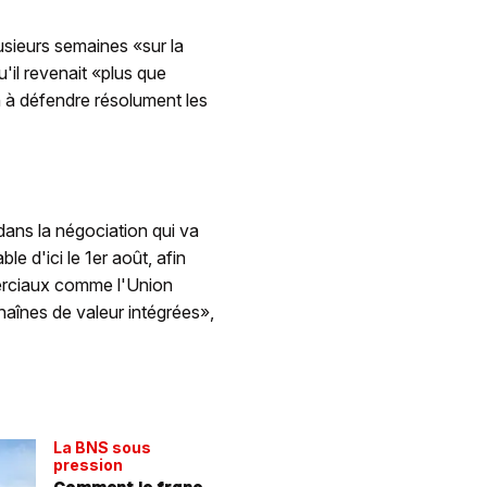
usieurs semaines «sur la
'il revenait «plus que
n à défendre résolument les
ans la négociation qui va
e d'ici le 1er août, afin
merciaux comme l'Union
haînes de valeur intégrées»,
La BNS sous
pression