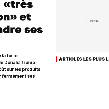
 «très
on» et
ndre ses
la forte
ARTICLES LES PLUS 
de Donald Trump
oût sur les produits
er fermement ses