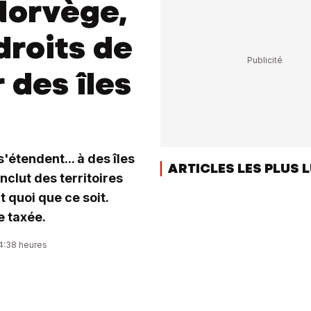
 Norvège,
roits de
 des îles
étendent... à des îles
ARTICLES LES PLUS 
nclut des territoires
 quoi que ce soit.
e taxée.
14:38 heures