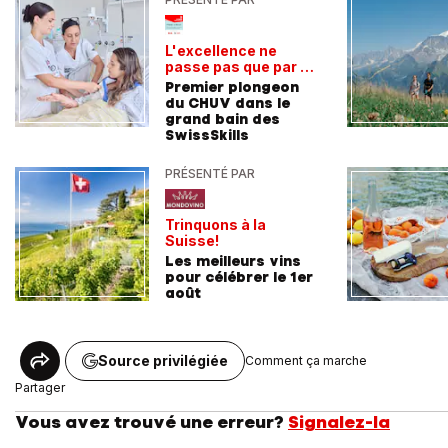
L'excellence ne
passe pas que par la
voie académique
Premier plongeon
du CHUV dans le
grand bain des
SwissSkills
PRÉSENTÉ PAR
Trinquons à la
Suisse!
Les meilleurs vins
pour célébrer le 1er
août
Source privilégiée
Comment ça marche
Partager
Vous avez trouvé une erreur?
Signalez-la