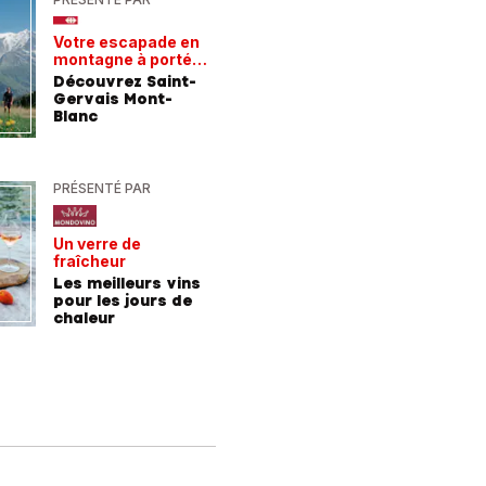
Votre escapade en
Les rece
montagne à portée
gagnant
de train
Découvrez Saint-
Comment
Gervais Mont-
entrepri
Blanc
forment 
champio
demain
PRÉSENTÉ PAR
PRÉSENTÉ
Un verre de
De la For
fraîcheur
la mer
Les meilleurs vins
9 consei
pour les jours de
incroyab
chaleur
des vac
Allemag