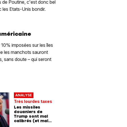
ys de Poutine, c'est donc bel
 les Etats-Unis bondir.
 américaine
 10% imposées sur les îles
ue les manchots sauront
s, sans doute – qui seront
ANALYSE
Très lourdes taxes
Les missiles
douaniers de
Trump sont mal
calibrés (et mal
tirés)