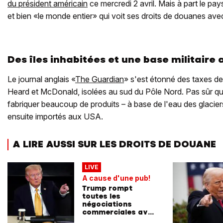
du président américain
ce mercredi 2 avril. Mais à part le pa
et bien «le monde entier» qui voit ses droits de douanes avec
Des îles inhabitées et une base militaire
Le journal anglais «
The Guardian
» s'est étonné des taxes de
Heard et McDonald, isolées au sud du Pôle Nord. Pas sûr q
fabriquer beaucoup de produits – à base de l'eau des glacier
ensuite importés aux USA.
A LIRE AUSSI SUR LES DROITS DE DOUANE
LIVE
A cause d'une pub!
Trump rompt
toutes les
négociations
commerciales avec
le Canada