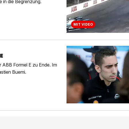
e in die Begrenzung.
MIT VIDEO
 E
er ABB Formel E zu Ende. Im
astien Buemi.