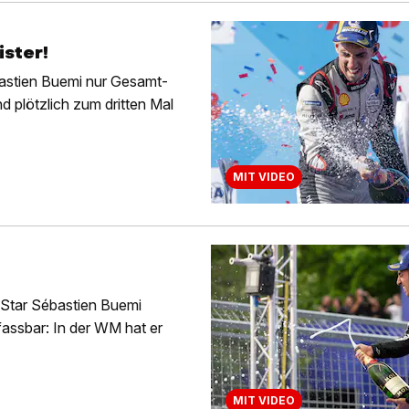
ster!
astien Buemi nur Gesamt-
 plötzlich zum dritten Mal
MIT VIDEO
-Star Sébastien Buemi
fassbar: In der WM hat er
MIT VIDEO