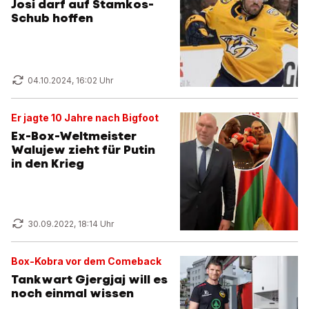
Josi darf auf Stamkos-
Schub hoffen
04.10.2024, 16:02 Uhr
Er jagte 10 Jahre nach Bigfoot
Ex-Box-Weltmeister
Walujew zieht für Putin
in den Krieg
30.09.2022, 18:14 Uhr
Box-Kobra vor dem Comeback
Tankwart Gjergjaj will es
noch einmal wissen