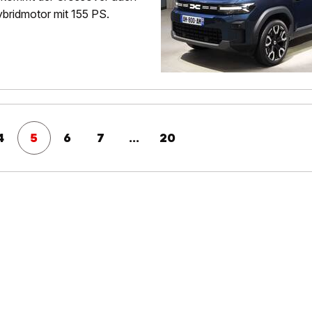
ybridmotor mit 155 PS.
4
5
6
7
...
20