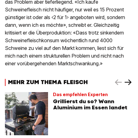
das Problem aber tieferliegend. «Ich kaufe
Schweinefleisch nicht häufiger, nur weil es 15 Prozent
günstiger ist oder als ‹2 für 1› angeboten wird, sondern
dann, wenn ich es möchte», schreibt er. Gleichzeitig
kritisiert er die Überproduktion: «Dass trotz sinkendem
Schweinefleischkonsum wöchentlich rund 4000
Schweine zu viel auf den Markt kommen, liest sich für
mich nach einem strukturellen Problem und nicht nach
einer vorübergehenden Marktschwankung.»
MEHR ZUM THEMA FLEISCH
Das empfehlen Experten
Grillierst du so? Wann
Aluminium im Essen landet