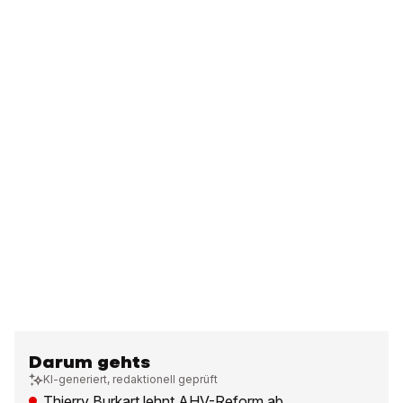
Darum gehts
KI-generiert, redaktionell geprüft
Thierry Burkart lehnt AHV-Reform ab