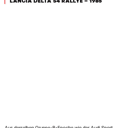
LANCIA DELTA S4 RALLYE – 1985
Aus derselben Gruppe-B-Epoche wie der Audi Sport