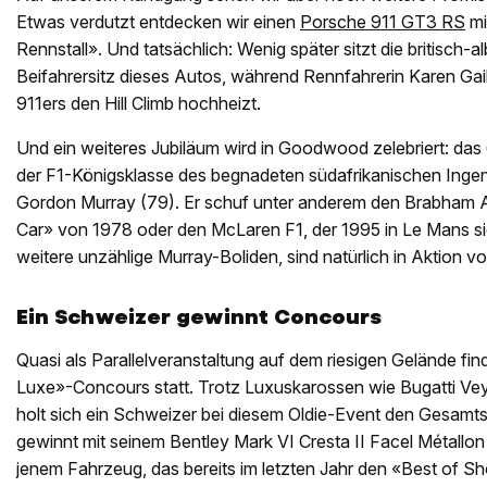
Etwas verdutzt entdecken wir einen
Porsche 911 GT3 RS
mi
Rennstall». Und tatsächlich: Wenig später sitzt die britisch
Beifahrersitz dieses Autos, während Rennfahrerin Karen Gai
911ers den Hill Climb hochheizt.
Und ein weiteres Jubiläum wird in Goodwood zelebriert: das
der F1-Königsklasse des begnadeten südafrikanischen Ingen
Gordon Murray (79). Er schuf unter anderem den Brabham
Car» von 1978 oder den McLaren F1, der 1995 in Le Mans si
weitere unzählige Murray-Boliden, sind natürlich in Aktion vo
Ein Schweizer gewinnt Concours
Quasi als Parallelveranstaltung auf dem riesigen Gelände find
Luxe»-Concours statt. Trotz Luxuskarossen wie Bugatti Ve
holt sich ein Schweizer bei diesem Oldie-Event den Gesamts
gewinnt mit seinem Bentley Mark VI Cresta II Facel Métallon
jenem Fahrzeug, das bereits im letzten Jahr den «Best of 