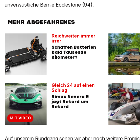
unverwüstliche Bernie Ecclestone (94).
MEHR ABGEFAHRENES
Reichweiten immer
irrer
Schaffen Batterien
bald Tausende
Kilometer?
Gleich 24 auf einen
Schlag
Rimac Nevera R
jagt Rekord um
Rekord
MIT VIDEO
Auf unserem Rundgang sehen wir aber noch weitere Promis 