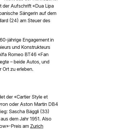
t der Aufschrift «Dua Lipa
-albanische Sängerin auf dem
llard (24) am Steuer des
 60-jährige Engagement in
ieurs und Konstrukteurs
 Alfa Romeo BT46 «Fan
egte – beide Autos, und
r Ort zu erleben.
et der «Cartier Style et
yron oder Aston Martin DB4
ieg: Sascha Bäggli (33)
 aus dem Jahr 1951. Also
Show»-Preis am
Zurich