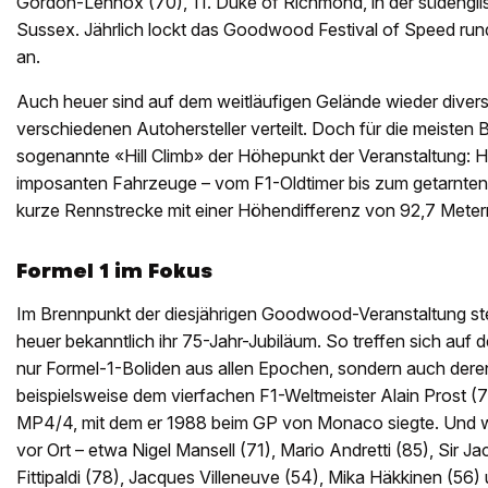
Gordon-Lennox (70), 11. Duke of Richmond, in der südengl
Sussex. Jährlich lockt das Goodwood Festival of Speed ru
an.
Auch heuer sind auf dem weitläufigen Gelände wieder diver
verschiedenen Autohersteller verteilt. Doch für die meisten
sogenannte «Hill Climb» der Höhepunkt der Veranstaltung: Hie
imposanten Fahrzeuge – vom F1-Oldtimer bis zum getarnten
kurze Rennstrecke mit einer Höhendifferenz von 92,7 Meter
Formel 1 im Fokus
Im Brennpunkt der diesjährigen Goodwood-Veranstaltung steht
heuer bekanntlich ihr 75-Jahr-Jubiläum. So treffen sich auf 
nur Formel-1-Boliden aus allen Epochen, sondern auch dere
beispielsweise dem vierfachen F1-Weltmeister Alain Prost 
MP4/4, mit dem er 1988 beim GP von Monaco siegte. Und w
vor Ort – etwa Nigel Mansell (71), Mario Andretti (85), Sir 
Fittipaldi (78), Jacques Villeneuve (54), Mika Häkkinen (56) 