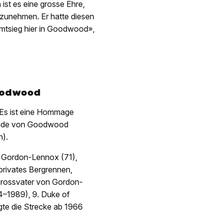
ist es eine grosse Ehre,
zunehmen. Er hatte diesen
amtsieg hier in Goodwood»,
Goodwood
. Es ist eine Hommage
lände von Goodwood
n).
ry Gordon-Lennox (71),
privates Bergrennen,
r Grossvater von Gordon-
4–1989), 9. Duke of
gte die Strecke ab 1966