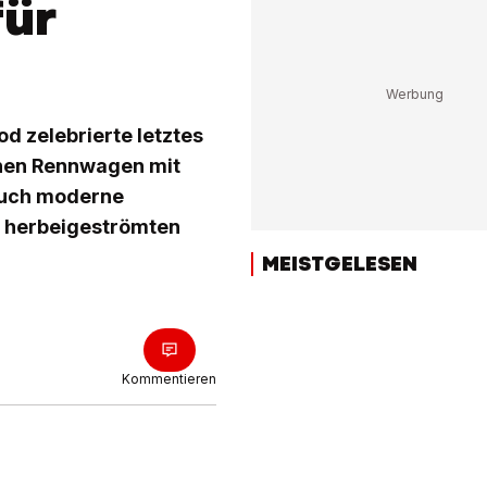
für
d zelebrierte letztes
chen Rennwagen mit
 auch moderne
0 herbeigeströmten
MEISTGELESEN
Kommentieren