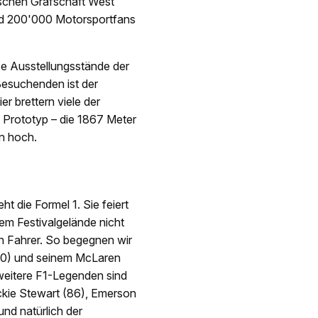
ischen Grafschaft West
nd 200'000 Motorsportfans
se Ausstellungsstände der
 Besuchenden ist der
r brettern viele der
 Prototyp – die 1867 Meter
n hoch.
 die Formel 1. Sie feiert
dem Festivalgelände nicht
n Fahrer. So begegnen wir
(70) und seinem McLaren
eitere F1-Legenden sind
Jackie Stewart (86), Emerson
und natürlich der