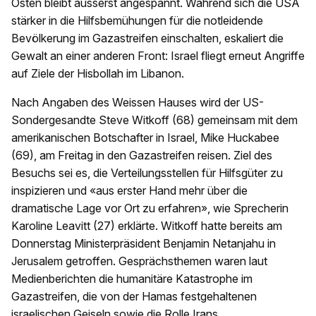
Osten bleibt äusserst angespannt. Während sich die USA
stärker in die Hilfsbemühungen für die notleidende
Bevölkerung im Gazastreifen einschalten, eskaliert die
Gewalt an einer anderen Front: Israel fliegt erneut Angriffe
auf Ziele der Hisbollah im Libanon.
Nach Angaben des Weissen Hauses wird der US-
Sondergesandte Steve Witkoff (68) gemeinsam mit dem
amerikanischen Botschafter in Israel, Mike Huckabee
(69), am Freitag in den Gazastreifen reisen. Ziel des
Besuchs sei es, die Verteilungsstellen für Hilfsgüter zu
inspizieren und «aus erster Hand mehr über die
dramatische Lage vor Ort zu erfahren», wie Sprecherin
Karoline Leavitt (27) erklärte. Witkoff hatte bereits am
Donnerstag Ministerpräsident Benjamin Netanjahu in
Jerusalem getroffen. Gesprächsthemen waren laut
Medienberichten die humanitäre Katastrophe im
Gazastreifen, die von der Hamas festgehaltenen
israelischen Geiseln sowie die Rolle Irans.