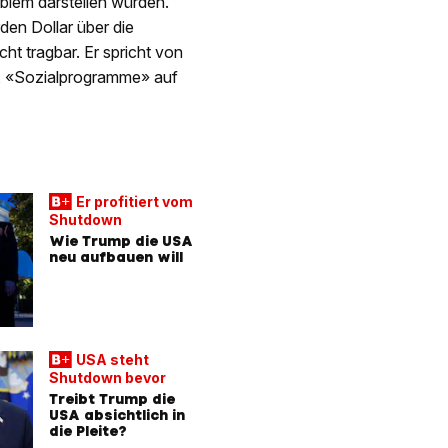
oblem darstellen würden.
en Dollar über die
ht tragbar. Er spricht von
, «Sozialprogramme» auf
Er profitiert vom
Shutdown
Wie Trump die USA
neu aufbauen will
USA steht
Shutdown bevor
Treibt Trump die
USA absichtlich in
die Pleite?