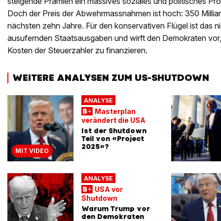
steigende Prämien ein massives soziales und politisches Pr
Doch der Preis der Abwehrmassnahmen ist hoch: 350 Milliard
nächsten zehn Jahre. Für den konservativen Flügel ist das nic
ausufernden Staatsausgaben und wirft den Demokraten vor
Kosten der Steuerzahler zu finanzieren.
WEITERE ANALYSEN ZUM US-SHUTDOWN
ANALYSE
Masterplan
verändert die USA
Ist der Shutdown
Teil von «Project
2025»?
MIT VIDEO
ANALYSE
USA vor
Shutdown
Warum Trump vor
den Demokraten