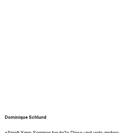
Dominique Schlund
«Spielt Yann Sommer heute?» Diese und viele andere