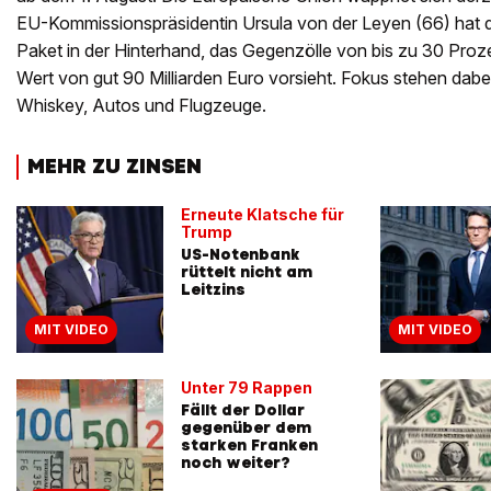
EU-Kommissionspräsidentin Ursula von der Leyen (66) hat 
Paket in der Hinterhand, das Gegenzölle von bis zu 30 Pro
Wert von gut 90 Milliarden Euro vorsieht. Fokus stehen dabe
Whiskey, Autos und Flugzeuge.
MEHR ZU ZINSEN
Erneute Klatsche für
Trump
US-Notenbank
rüttelt nicht am
Leitzins
MIT VIDEO
MIT VIDEO
Unter 79 Rappen
Fällt der Dollar
gegenüber dem
starken Franken
noch weiter?