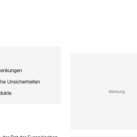
ssenkungen
che Unsicherheiten
dukte