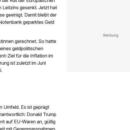
e der Rat der Europäischen
 Leitzins gesenkt. Jetzt hat
e geeinigt. Damit bleibt der
r Notenbank geparktes Geld
tinnen gerechnet. So hatte
eines geldpolitischen
-Ziel für die Inflation im
ung ist zuletzt im Juni
i.
n Umfeld. Es ist geprägt
erantwortlich: Donald Trump
ent auf EU-Waren an, gültig
rzeit mit Gegenmassnahmen.