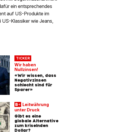
dafür ein entsprechendes
zent auf US-Produkte im
i US-Klassiker wie Jeans,
TICKER
Wir haben
Nullzinsen!
«Wir wissen, dass
Negativzinsen
schlecht sind für
Sparer»
Leitwährung
unter Druck
Gibt es eine
globale Alternative
zum kriselnden
Dollar?