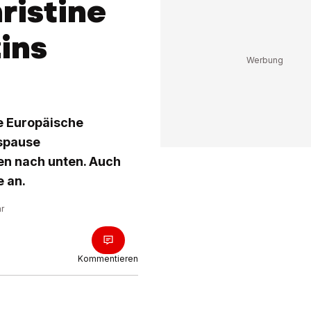
ristine
ins
ie Europäische
nspause
en nach unten. Auch
e an.
hr
Kommentieren