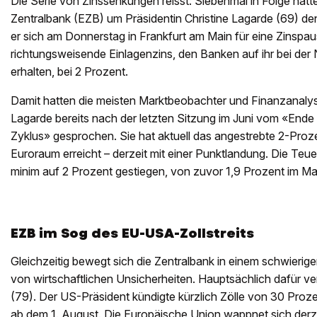
Die Serie von Zinssenkungen reisst: Siebenmal in Folge hatt
Zentralbank (EZB) um Präsidentin Christine Lagarde (69) den
er sich am Donnerstag in Frankfurt am Main für eine Zinspaus
richtungsweisende Einlagenzins, den Banken auf ihr bei de
erhalten, bei 2 Prozent.
Damit hatten die meisten Marktbeobachter und Finanzanalys
Lagarde bereits nach der letzten Sitzung im Juni vom «Ende 
Zyklus» gesprochen. Sie hat aktuell das angestrebte 2-Prozent
Euroraum erreicht – derzeit mit einer Punktlandung. Die Teuer
minim auf 2 Prozent gestiegen, von zuvor 1,9 Prozent im Ma
EZB im Sog des EU-USA-Zollstreits
Gleichzeitig bewegt sich die Zentralbank in einem schwierige
von wirtschaftlichen Unsicherheiten. Hauptsächlich dafür v
(79). Der US-Präsident kündigte kürzlich Zölle von 30 Proz
ab dem 1. August. Die Europäische Union wappnet sich de