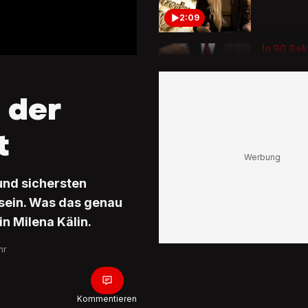
2:09
In 90 Se
erklärt
Das bew
Strafzöl
 der
1:35
t
Aufwänd
Werbesp
Kleider
und sichersten
testet n
mit wag
 sein. Was das genau
Stunt
in Milena Kälin.
1:15
hr
Familiena
die Berg
Das sind
günstigs
Kommentieren
der Schw