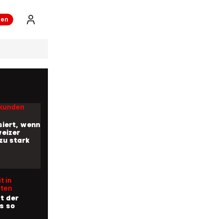
ren
auf Rang 40
 die
ten
 der Welt
ekunden
iert, wenn
eizer
zu stark
t in
iten
t der
s so