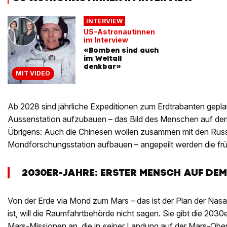
INTERVIEW
US-Astronautinnen
im Interview
«Bomben sind auch
im Weltall
denkbar»
MIT VIDEO
Ab 2028 sind jährliche Expeditionen zum Erdtrabanten gepla
Aussenstation aufzubauen – das Bild des Menschen auf de
Übrigens: Auch die Chinesen wollen zusammen mit den Rus
Mondforschungsstation aufbauen – angepeilt werden die fr
2030ER-JAHRE: ERSTER MENSCH AUF DE
Von der Erde via Mond zum Mars – das ist der Plan der Nas
ist, will die Raumfahrtbehörde nicht sagen. Sie gibt die 203
Mars-Missionen an, die in «einer Landung auf der Mars-Oberf