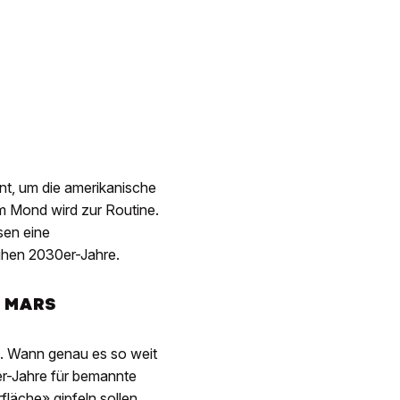
nt, um die amerikanische
m Mond wird zur Routine.
sen eine
ühen 2030er-Jahre.
M MARS
a. Wann genau es so weit
0er-Jahre für bemannte
läche» gipfeln sollen.