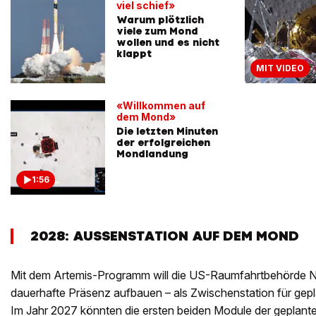
viel schief»
Warum plötzlich
viele zum Mond
wollen und es nicht
klappt
MIT VIDEO
«Willkommen auf
dem Mond»
Die letzten Minuten
der erfolgreichen
Mondlandung
1:56
2028: AUSSENSTATION AUF DEM MOND
Mit dem Artemis-Programm will die US-Raumfahrtbehörde 
dauerhafte Präsenz aufbauen – als Zwischenstation für gep
Im Jahr 2027 könnten die ersten beiden Module der geplante