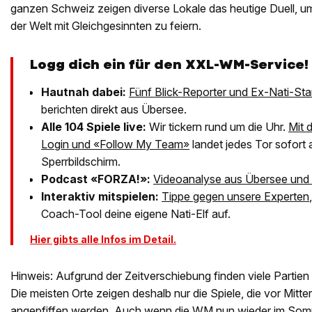
ganzen Schweiz zeigen diverse Lokale das heutige Duell, 
der Welt mit Gleichgesinnten zu feiern.
Logg dich ein für den XXL-WM-Service!
Hautnah dabei:
Fünf Blick-Reporter und Ex-Nati-Sta
berichten direkt aus Übersee.
Alle 104 Spiele live:
Wir tickern rund um die Uhr.
Mit 
Login und «Follow My Team»
landet jedes Tor sofort
Sperrbildschirm.
Podcast «FORZA!»:
Videoanalyse aus Übersee und 
Interaktiv mitspielen:
Tippe gegen unsere Experten
Coach-Tool deine eigene Nati-Elf auf.
Hier gibts alle Infos im Detail.
Hinweis: Aufgrund der Zeitverschiebung finden viele Partien m
Die meisten Orte zeigen deshalb nur die Spiele, die vor Mitt
angepfiffen werden. Auch wenn die WM nun wieder im Somme