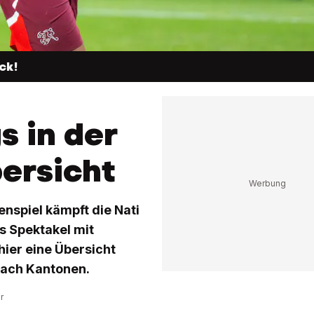
ck!
s in der
ersicht
enspiel kämpft die Nati
 Spektakel mit
ier eine Übersicht
nach Kantonen.
r