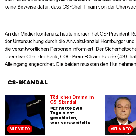
keine Beweise dafür, dass CS-Chef Thiam von der Überwa
An der Medienkonferenz heute morgen hat CS-Präsident Ro
der Untersuchung durch die Anwaltskanzlei Homburger und 
die verantwortlichen Personen informiert: Der Sicherheitsc
operative Chef der Bank, COO Pierre-Olivier Bouée (48), h
Alleingang angeordnet. Die beiden mussten den Hut nehmen
CS-SKANDAL
Tödliches Drama im
CS-Skandal
«Er hatte zwei
Tage nicht
geschlafen,
war verzweifelt»
MIT VIDEO
MIT VIDEO