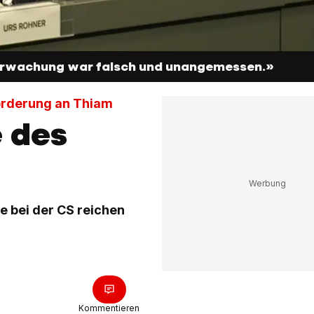
erwachung war falsch und unangemessen.»
forderung an Thiam
e des
te bei der CS reichen
.
Kommentieren