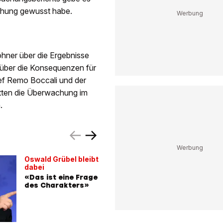
chung gewusst habe.
hner über die Ergebnisse
über die Konsequenzen für
hef Remo Boccali und der
ätten die Überwachung im
.
Oswald Grübel bleibt
Das mein
dabei
Credit S
«Das ist eine Frage
kommt n
des Charakters»
komplet
Transpa
MIT VIDEO