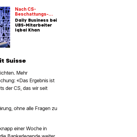
Nach CS-
Rohner ü
Beschattungs-
Khan
Affäre
Daily Business bei
«Die Reputation
UBS-Mitarbeiter
der Cred
Iqbal Khan
hat geli
MIT VIDEO
it Suisse
ichten. Mehr
schung: «Das Ergebnis ist
s der CS, das wir seit
ärung, ohne alle Fragen zu
knapp einer Woche in
e die Bankerlegende weiter