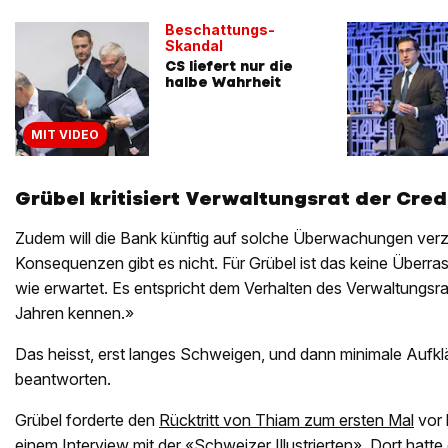
Beschattungs-
Skandal
CS liefert nur die
halbe Wahrheit
MIT VIDEO
Grübel kritisiert Verwaltungsrat der Cred
Zudem will die Bank künftig auf solche Überwachungen verz
Konsequenzen gibt es nicht. Für Grübel ist das keine Überra
wie erwartet. Es entspricht dem Verhalten des Verwaltungsrat
Jahren kennen.»
Das heisst, erst langes Schweigen, und dann minimale Aufkl
beantworten.
Grübel forderte den
Rücktritt von
Thiam
zum ersten Mal
vor 
einem Interview mit der «Schweizer Illustrierten». Dort hatt