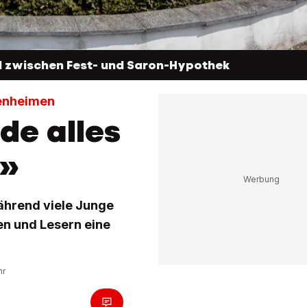
ed zwischen Fest- und Saron-Hypothek
genheimen
e alles
n»
während viele Junge
en und Lesern eine
hr