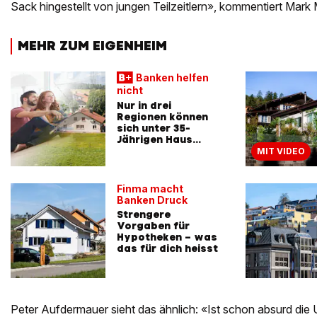
Sack hingestellt von jungen Teilzeitlern», kommentiert Mark 
MEHR ZUM EIGENHEIM
Banken helfen
nicht
Nur in drei
Regionen können
sich unter 35-
Jährigen Haus
leisten
MIT VIDEO
Finma macht
Banken Druck
Strengere
Vorgaben für
Hypotheken – was
das für dich heisst
Peter Aufdermauer sieht das ähnlich: «Ist schon absurd die U