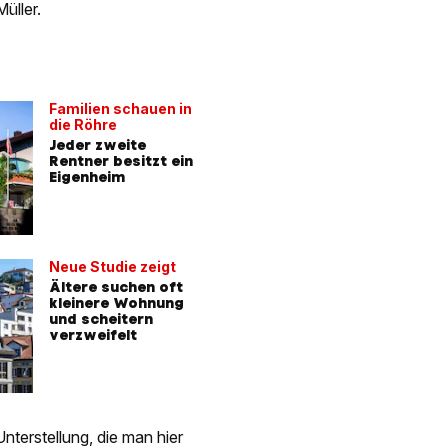
Müller.
Familien schauen in
die Röhre
Jeder zweite
Rentner besitzt ein
Eigenheim
Neue Studie zeigt
Ältere suchen oft
kleinere Wohnung
und scheitern
verzweifelt
nterstellung, die man hier